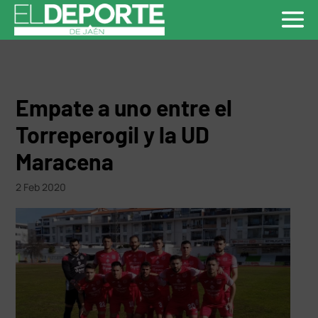
Empate a uno entre el
Torreperogil y la UD
Maracena
2 Feb 2020