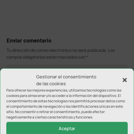
Enviar comentario
Tu dirección de correo electrónico no será publicada.
Los
campos obligatorios están marcados con
*
Gestionar el consentimiento
de las cookies
Para ofrecer las mejores experiencias, utilizamos tecnologías como las
cookies para almacenar y/o acceder a la información del dispositivo. El
consentimiento de estas tecnologías nos permitirá procesar datos como
el comportamiento de navegación o las identificaciones únicas en este
sitio. No consentir o retirar el consentimiento, puede afectar
negativamente a ciertas características y funciones.
Aceptar