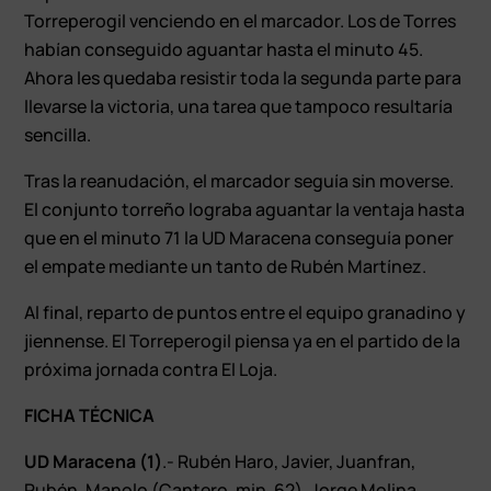
Torreperogil venciendo en el marcador. Los de Torres
habían conseguido aguantar hasta el minuto 45.
Ahora les quedaba resistir toda la segunda parte para
llevarse la victoria, una tarea que tampoco resultaría
sencilla.
Tras la reanudación, el marcador seguía sin moverse.
El conjunto torreño lograba aguantar la ventaja hasta
que en el minuto 71 la UD Maracena conseguía poner
el empate mediante un tanto de Rubén Martínez.
Al final, reparto de puntos entre el equipo granadino y
jiennense. El Torreperogil piensa ya en el partido de la
próxima jornada contra El Loja.
FICHA TÉCNICA
UD Maracena (1)
.- Rubén Haro, Javier, Juanfran,
Rubén, Manolo (Cantero, min. 62), Jorge Molina,