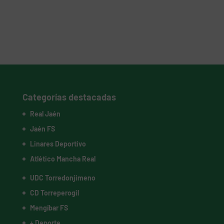
Categorías destacadas
Real Jaén
Jaén FS
Linares Deportivo
Atlético Mancha Real
UDC Torredonjimeno
CD Torreperogil
Mengíbar FS
+ Deporte