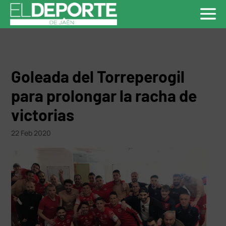
Goleada del Torreperogil
para prolongar la racha de
victorias
22 Feb 2020