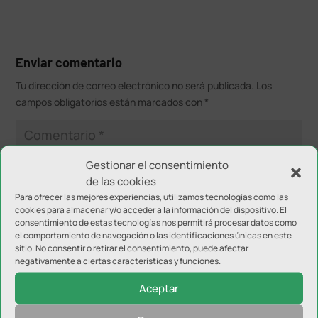
Enviar comentario
Tu dirección de correo electrónico no será publicada.
Los
campos obligatorios están marcados con
*
Gestionar el consentimiento
de las cookies
Para ofrecer las mejores experiencias, utilizamos tecnologías como las
cookies para almacenar y/o acceder a la información del dispositivo. El
consentimiento de estas tecnologías nos permitirá procesar datos como
el comportamiento de navegación o las identificaciones únicas en este
sitio. No consentir o retirar el consentimiento, puede afectar
negativamente a ciertas características y funciones.
Aceptar