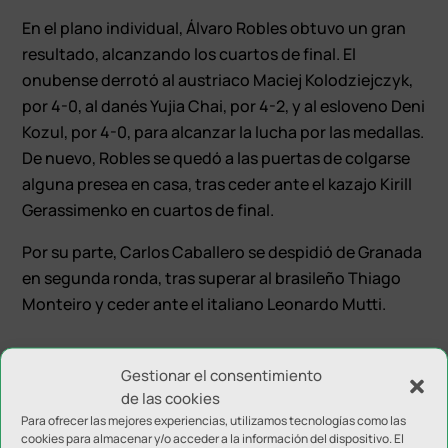
En el plano individual, Álvaro Robles obtuvo un gran
resultado, alcanzando los cuartos de final. El
onubense derrotó al austriaco Maciej Kolodziejczyk,
por 4-0, al danés Yujia Chai, por 4-2, y al esloveno Deni
Kozul, por 4-0, para alcanzar la lucha por las medallas.
De nuevo, Robles se quedó a las puertas de colgarse
alguna presea en casa, tras ceder ante el kazajo Kirill
Gerassimenko en cuartos de final.
Por su parte, Carlos Caballero se despidió de Granada
en segunda ronda, tras superar al brasileño Thiago
Monteiro y ceder ante el italiano Leonardo Mutti.
Gestionar el consentimiento
de las cookies
Para ofrecer las mejores experiencias, utilizamos tecnologías como las
cookies para almacenar y/o acceder a la información del dispositivo. El