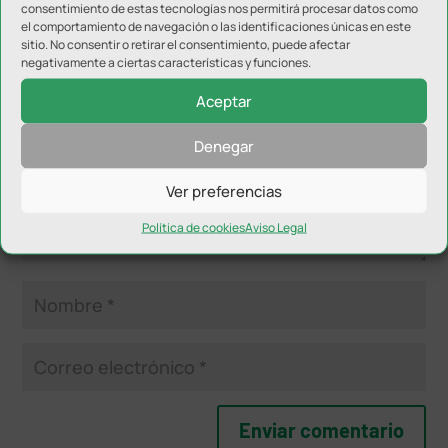
consentimiento de estas tecnologías nos permitirá procesar datos como
Enviar comentario
el comportamiento de navegación o las identificaciones únicas en este
Tu dirección de correo electrónico no será publicada.
Los
sitio. No consentir o retirar el consentimiento, puede afectar
negativamente a ciertas características y funciones.
campos obligatorios están marcados con
*
Aceptar
Denegar
Ver preferencias
Política de cookies
Aviso Legal