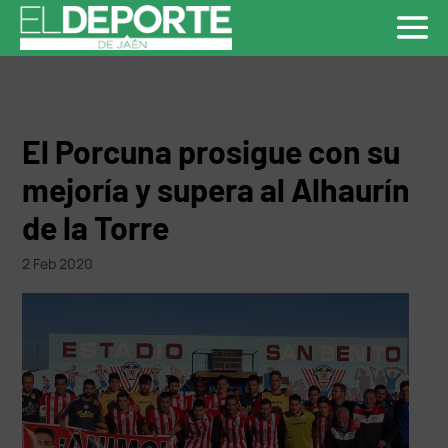
El Porcuna prosigue con su
mejoría y supera al Alhaurín
de la Torre
2 Feb 2020