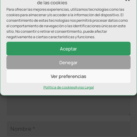
de las cookies
Para ofrecer las mejores experiencias, utilizamos tecnologías como las
cookies para almacenar y/o acceder a la información del dispositivo. El
consentimiento de estas tecnologías nos permitirá procesar datos como
el comportamiento de navegación o las identificaciones únicas en este
sitio. No consentir o retirar el consentimiento, puede afectar
negativamente a ciertas características y funciones.
Enviar comentario
Aceptar
Tu dirección de correo electrónico no será publicada.
Los
campos obligatorios están marcados con
*
Denegar
Ver preferencias
Política de cookies
Aviso Legal