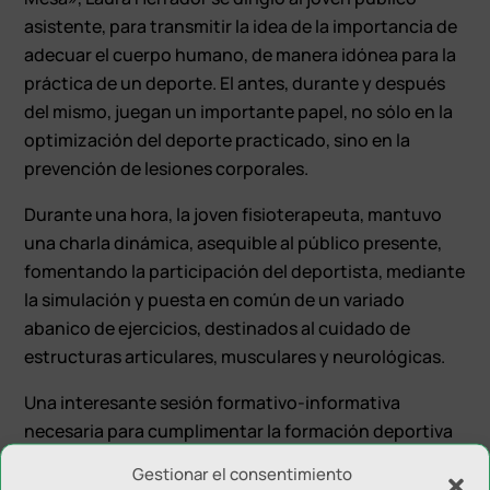
asistente, para transmitir la idea de la importancia de
adecuar el cuerpo humano, de manera idónea para la
práctica de un deporte. El antes, durante y después
del mismo, juegan un importante papel, no sólo en la
optimización del deporte practicado, sino en la
prevención de lesiones corporales.
Durante una hora, la joven fisioterapeuta, mantuvo
una charla dinámica, asequible al público presente,
fomentando la participación del deportista, mediante
la simulación y puesta en común de un variado
abanico de ejercicios, destinados al cuidado de
estructuras articulares, musculares y neurológicas.
Una interesante sesión formativo-informativa
necesaria para cumplimentar la formación deportiva
de nuestros jugadores.
Gestionar el consentimiento