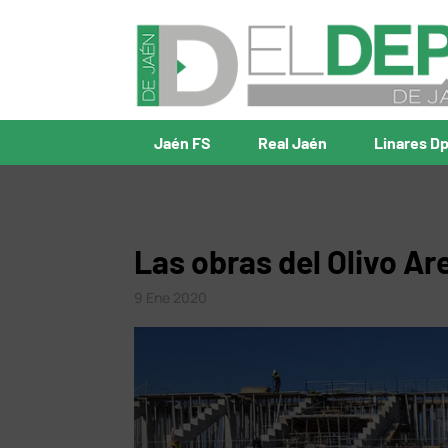
Jaén FS
Real Jaén
Linares D
Las obras del Olivo Ar
9 Ene 2020