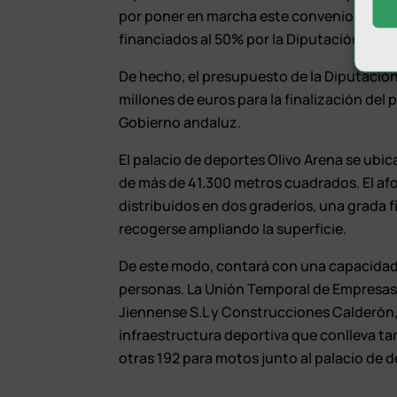
por poner en marcha este convenio que per
financiados al 50% por la Diputación Provin
De hecho, el presupuesto de la Diputación
millones de euros para la finalización del
Gobierno andaluz.
El palacio de deportes Olivo Arena se ubic
de más de 41.300 metros cuadrados. El af
distribuidos en dos graderíos, una grada f
recogerse ampliando la superficie.
De este modo, contará con una capacidad 
personas. La Unión Temporal de Empresas
Jiennense S.L y Construcciones Calderón, 
infraestructura deportiva que conlleva t
otras 192 para motos junto al palacio de 