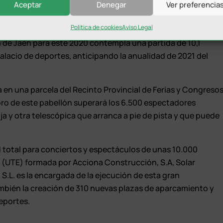
Aceptar
Denegar
Ver preferencia
mite una inversión que supera los 20,5 millones de euros,
cial y la Junta de Andalucía”.
Política de cookies
Aviso Legal
 de Jaén para este 2020 contempla una partida de 10,1
 palacio de deportes, anticipando la anualidad de 2021 del
a en una parcela del Recinto Provincial de Ferias y Congreso
oro de este pabellón superará los 6.500 espectadores
ija y otra telescópica que arranca a pie de pista y que puede
total para conciertos y espectáculos de unas 10.000
 (UTE) formada por Acciona Construcción, S.A, Solar
S.L. es la encargada de la ejecución de esta gran
ambién la creación de 310 nuevas plazas de aparcamiento y
deportes.