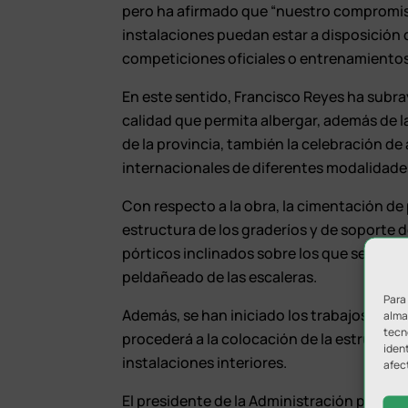
pero ha afirmado que “nuestro compromis
instalaciones puedan estar a disposición d
competiciones oficiales o entrenamientos
En este sentido, Francisco Reyes ha subra
calidad que permita albergar, además de l
de la provincia, también la celebración 
internacionales de diferentes modalidades
Con respecto a la obra, la cimentación de p
estructura de los graderíos y de soporte d
pórticos inclinados sobre los que se coloc
peldañeado de las escaleras.
Para
Además, se han iniciado los trabajos de tab
almac
tecn
procederá a la colocación de la estructura
ident
instalaciones interiores.
afec
El presidente de la Administración provinc