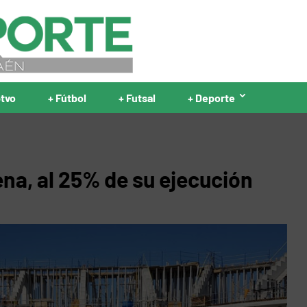
ptvo
+ Fútbol
+ Futsal
+ Deporte
ena, al 25% de su ejecución