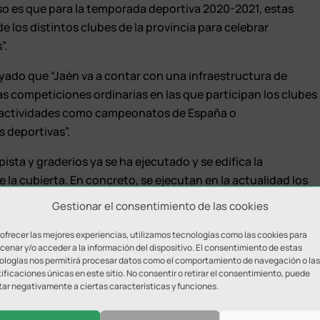
o es que para la temporada deportiva 2020-2021, estas
e los distintos clubes de la provincia para celebrar
”.
yado que “Jaén va a contar con una infraestructura de
as competiciones ordinarias en las que participan los clubes
de actividades como campeonatos de España o
 deportivas”.
ista y graderíos ya se ha ejecutado y se edifica la
e la cubierta. En concreto, se ejecutan en la actualidad los
arán las gradas prefabricadas, así como las losas y
Gestionar el consentimiento de las cookies
 ofrecer las mejores experiencias, utilizamos tecnologías como las cookies para
iquería interior de la planta -1. Cuando finalice esta fase se
enar y/o acceder a la información del dispositivo. El consentimiento de estas
ologías nos permitirá procesar datos como el comportamiento de navegación o las
 de la cubierta y el cerramiento externo, así como las
ificaciones únicas en este sitio. No consentir o retirar el consentimiento, puede
tar negativamente a ciertas características y funciones.
ial ha reiterado “el agradecimiento a la Junta de Andalucía