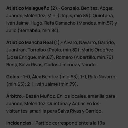
Atlético Malagueño (2)
.- Gonzalo, Benítez, Abqar,
Juande, Meléndez, Mini (Llopis, min.89), Quintana,
Iván Jaime, Hugo, Rafa Camacho (Mendes, min.57) y
Julio (Bernabéu, min.84).
Atlético Mancha Real (1)
.- Álvaro, Navarro, Garrido,
Juanfran, Torralbo (Paolo, min.82), Mario Ordóñez
(José Enrique, min.67), Romero (Albertillo, min.76),
Benji, Salva Rivas, Carlos Jiménez y Nando.
Goles
.- 1-0, Álex Benítez (min.63); 1-1, Rafa Navarro
(min.65); 2-1, Iván Jaime (min.79).
Árbitro
.- Bazán Muñoz. En los locales, amarilla para
Juande, Meléndez, Quintana y Aqbar. En los
visitantes, amarilla para Salva Rivas y Garrido.
Incidencias
.- Partido correspondiente a la 19ª