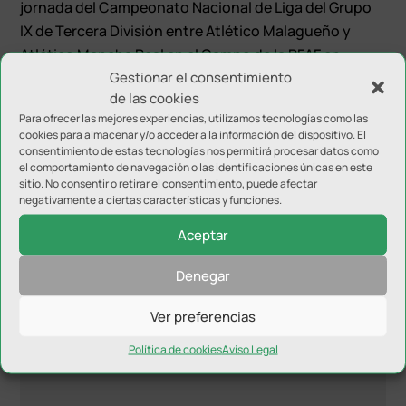
jornada del Campeonato Nacional de Liga del Grupo
IX de Tercera División entre Atlético Malagueño y
Atlético Mancha Real en el Campo de la RFAF en
Gestionar el consentimiento
Málaga.
de las cookies
Para ofrecer las mejores experiencias, utilizamos tecnologías como las
cookies para almacenar y/o acceder a la información del dispositivo. El
consentimiento de estas tecnologías nos permitirá procesar datos como
el comportamiento de navegación o las identificaciones únicas en este
sitio. No consentir o retirar el consentimiento, puede afectar
negativamente a ciertas características y funciones.
Enviar comentario
Aceptar
Tu dirección de correo electrónico no será publicada.
Los
campos obligatorios están marcados con
*
Denegar
Ver preferencias
Política de cookies
Aviso Legal