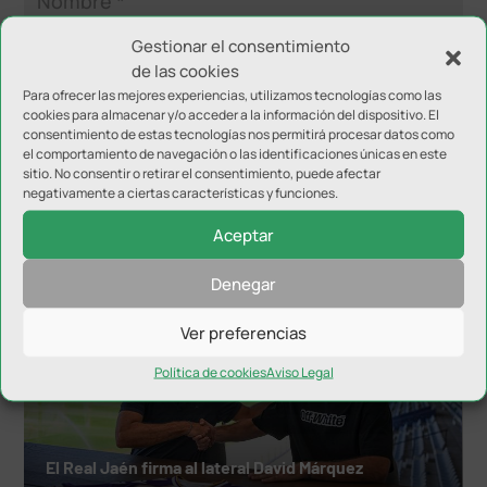
Gestionar el consentimiento
de las cookies
Para ofrecer las mejores experiencias, utilizamos tecnologías como las
cookies para almacenar y/o acceder a la información del dispositivo. El
consentimiento de estas tecnologías nos permitirá procesar datos como
el comportamiento de navegación o las identificaciones únicas en este
sitio. No consentir o retirar el consentimiento, puede afectar
negativamente a ciertas características y funciones.
NOTICIAS RELACIONADAS
Aceptar
Denegar
Ver preferencias
Política de cookies
Aviso Legal
El Real Jaén firma al lateral David Márquez