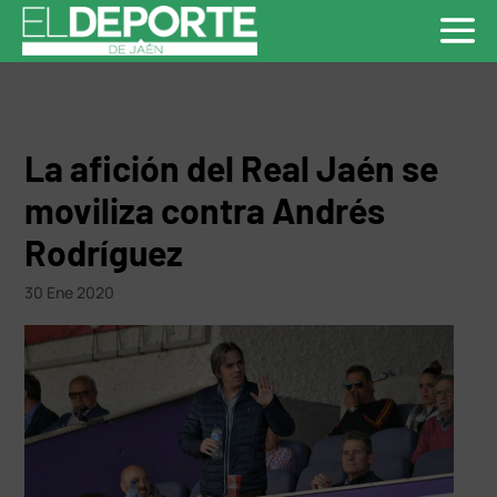
La afición del Real Jaén se
moviliza contra Andrés
Rodríguez
30 Ene 2020