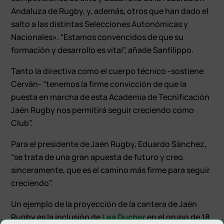
Andaluza de Rugby, y, además, otros que han dado el
salto a las distintas Selecciones Autonómicas y
Nacionales». “Estamos convencidos de que su
formación y desarrollo es vital”, añade Sanfilippo.
Tanto la directiva como el cuerpo técnico -sostiene
Cerván- “tenemos la firme convicción de que la
puesta en marcha de esta Academia de Tecnificación
Jaén Rugby nos permitirá seguir creciendo como
Club”.
Para el presidente de Jaén Rugby, Eduardo Sánchez,
“se trata de una gran apuesta de futuro y creo,
sinceramente, que es el camino más firme para seguir
creciendo”.
Un ejemplo de la proyección de la cantera de Jaén
Rugby es la inclusión de
Lea Ducher
en el grupo de 18