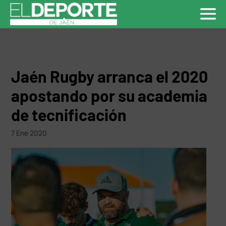
Jaén Rugby arranca el 2020
apostando por su academia
de tecnificación
7 Ene 2020