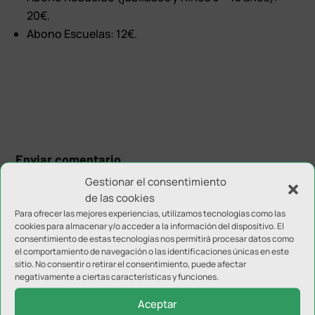
20€.
Abono Escuelas: 12€.
Enviar comentario
Gestionar el consentimiento
Tu dirección de correo electrónico no será publicada.
Los
de las cookies
campos obligatorios están marcados con
*
Para ofrecer las mejores experiencias, utilizamos tecnologías como las
cookies para almacenar y/o acceder a la información del dispositivo. El
consentimiento de estas tecnologías nos permitirá procesar datos como
el comportamiento de navegación o las identificaciones únicas en este
sitio. No consentir o retirar el consentimiento, puede afectar
negativamente a ciertas características y funciones.
Aceptar