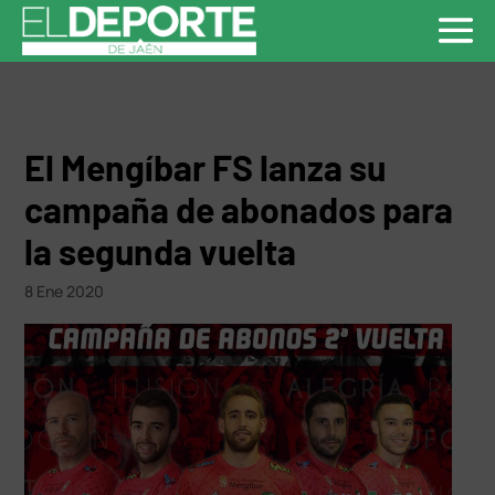
El Mengíbar FS lanza su
campaña de abonados para
la segunda vuelta
8 Ene 2020