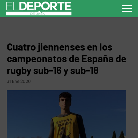
Cuatro jiennenses en los
campeonatos de España de
rugby sub-16 y sub-18
31 Ene 2020