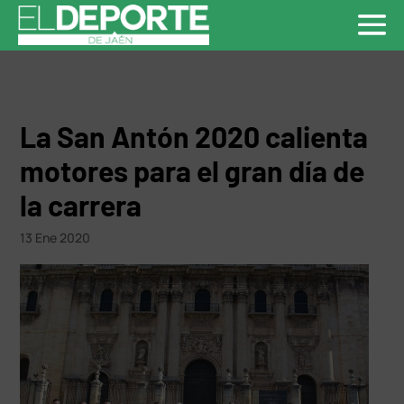
La San Antón 2020 calienta
motores para el gran día de
la carrera
13 Ene 2020