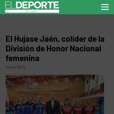
El Hujase Jaén, colíder de la
División de Honor Nacional
femenina
12 Nov 2019