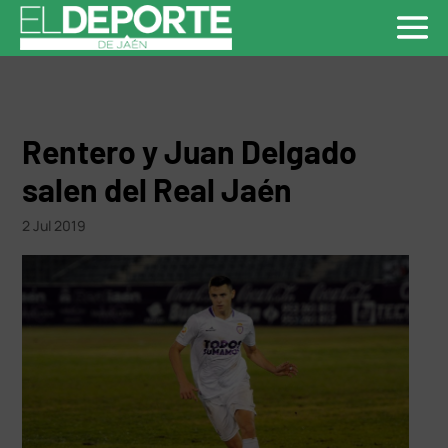
Rentero y Juan Delgado
salen del Real Jaén
2 Jul 2019