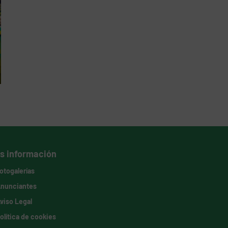
s información
otogalerías
nunciantes
viso Legal
olítica de cookies