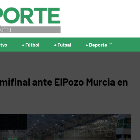
ptvo
+ Fútbol
+ Futsal
+ Deporte
emifinal ante ElPozo Murcia en