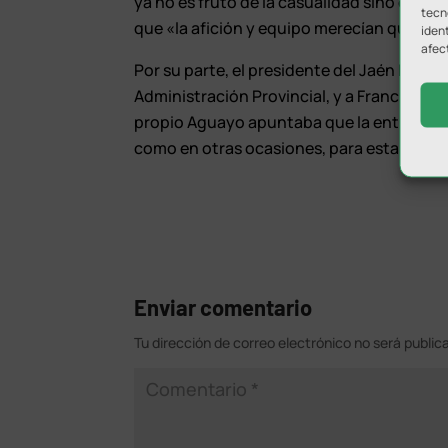
ya no es fruto de la casualidad sino de su
tecn
que «la afición y equipo merecían que est
ident
afec
Por su parte, el presidente del Jaén FS,
Ge
Administración Provincial, y a Francisco 
propio Aguayo apuntaba que la entidad se
como en otras ocasiones, para esta import
Enviar comentario
Tu dirección de correo electrónico no será public