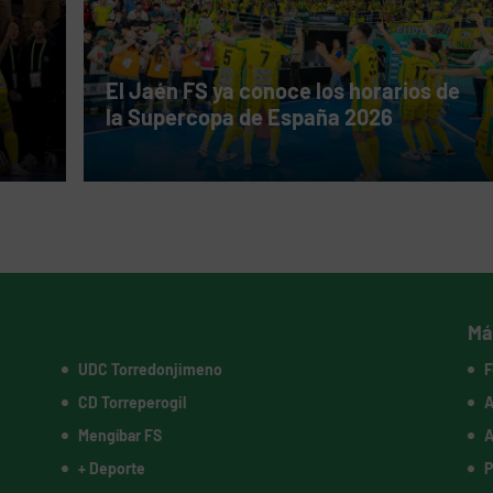
El Jaén FS ya conoce los horarios de
la Supercopa de España 2026
Má
UDC Torredonjimeno
F
CD Torreperogil
A
Mengíbar FS
A
+ Deporte
P