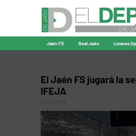
Jaén FS
Real Jaén
Linares D
El Jaén FS jugará la s
IFEJA
22 May 2019