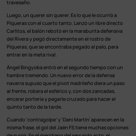
travesaño.
Luego, un querer sin querer. Es lo que le ocurrió a
Piqueras con el cuarto tanto. Lanzó un libre directo
Carlitos, el balón rebotó en la marabunta defensiva
del Rivera y pegó directamente en el rostro de
Piqueras, que se encontraba pegado al palo, para
entrar en la meta rival.
Ángel Bingyoba entró en el segundo tiempo con un
hambre tremendo. Un nuevo error de la defensa
navarra supuso que el pívot madrileño diera un paso
al frente, robara el esférico y, con dos zancadas,
encarar portería y pegarle cruzado para hacer el
quinto tanto de la tarde.
Cuando ‘contragolpe’ y ‘Dani Martín’ aparecen en la
misma frase, el gol del Jaén FS tiene muchas opciones
de surgir. En el meridiano del segundo acto, el