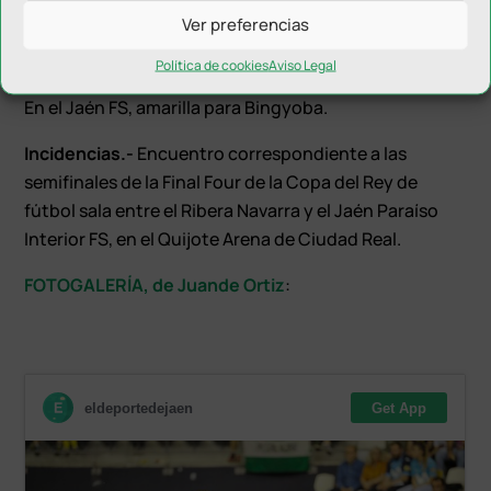
min.30); 2-7, Jordi Campoy (min.35); 3-7, David Pazos
Ver preferencias
(min.37); 3-8, Piqueras (min.39).
Política de cookies
Aviso Legal
Árbitros.-
En el Rivera Navarra, amarilla para Trípodi.
En el Jaén FS, amarilla para Bingyoba.
Incidencias.-
Encuentro correspondiente a las
semifinales de la Final Four de la Copa del Rey de
fútbol sala entre el Ribera Navarra y el Jaén Paraíso
Interior FS, en el Quijote Arena de Ciudad Real.
FOTOGALERÍA, de Juande Ortiz
: