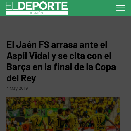
El Jaén FS arrasa ante el
Aspil Vidal y se cita con el
Barça en la final de la Copa
del Rey
4 May 2019