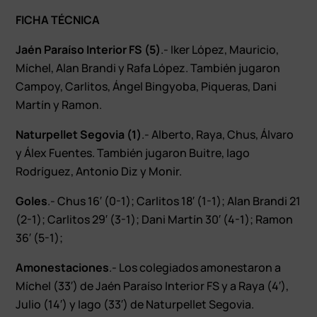
FICHA TÉCNICA
Jaén Paraíso Interior FS (5)
.- Iker López, Mauricio,
Míchel, Alan Brandi y Rafa López. También jugaron
Campoy, Carlitos, Ángel Bingyoba, Piqueras, Dani
Martín y Ramon.
Naturpellet Segovia (1)
.- Alberto, Raya, Chus, Álvaro
y Álex Fuentes. También jugaron Buitre, Iago
Rodríguez, Antonio Diz y Monir.
Goles
.- Chus 16′ (0-1); Carlitos 18′ (1-1); Alan Brandi 21
(2-1); Carlitos 29′ (3-1); Dani Martín 30′ (4-1); Ramon
36′ (5-1);
Amonestaciones
.- Los colegiados amonestaron a
Míchel (33′) de Jaén Paraíso Interior FS y a Raya (4′),
Julio (14′) y Iago (33′) de Naturpellet Segovia.