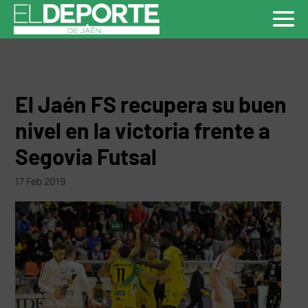
El Jaén FS recupera su buen
nivel en la victoria frente a
Segovia Futsal
17 Feb 2019