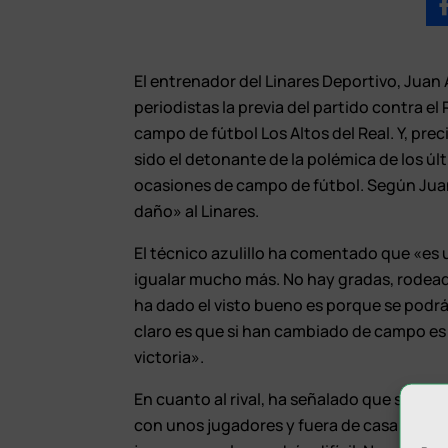
El entrenador del Linares Deportivo, Juan 
periodistas la previa del partido contra el 
campo de fútbol Los Altos del Real. Y, prec
sido el detonante de la polémica de los úl
ocasiones de campo de fútbol. Según Juan
daño» al Linares.
El técnico azulillo ha comentado que «e
igualar mucho más. No hay gradas, rodeado
ha dado el visto bueno es porque se podr
claro es que si han cambiado de campo es
victoria».
En cuanto al rival, ha señalado que se me
con unos jugadores y fuera de casa con ot