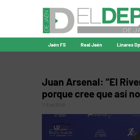
Jaén FS
Real Jaén
Linares D
Juan Arsenal: “El Riv
porque cree que así n
11 Ene 2019