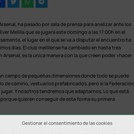
Arsenal, ha pasado por sala de prensa para analizar ante los
River Melilla que se jugará este domingo a las 17:00h en el
isamente, el lugar en el que se va a disputar el encuentro ha
timos días. El club melillense ha cambiado en hasta tres
 Arsenal, es la única manera con la que creen poder «hacer
s un campo de pequeñas dimensiones donde todo se puede
 de camino, vestuarios prefabricados, pero si la Federació
á jugar. Y nosotros tendremos que adaptarnos. Lo que está
 porque quieren conseguir de esta forma su primera
dirán ante un equipo impredecible porque en Melilla compite
Gestionar el consentimiento de las cookies
ros futbolistas. «Nosotros respetamos al River y los que