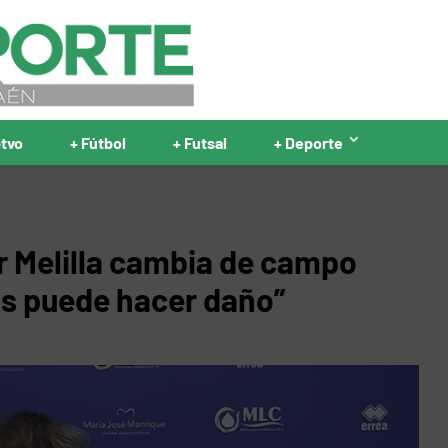
ptvo
+ Fútbol
+ Futsal
+ Deporte
er Melilla cambia de campo
os puede hacer daño”