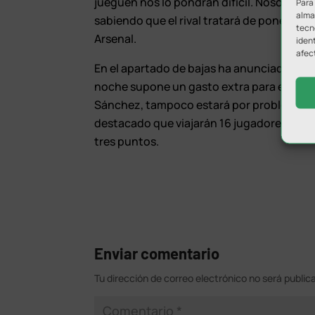
jueguen nos lo pondrán difícil. Nosotros
Para
almac
sabiendo que el rival tratará de ponerlo 
tecn
Arsenal.
ident
afec
En el apartado de bajas ha anunciado que s
noche supone un gasto extra para el club
Sánchez, tampoco estará por problemas fam
destacado que viajarán 16 jugadores muy 
tres puntos.
Enviar comentario
Tu dirección de correo electrónico no será public