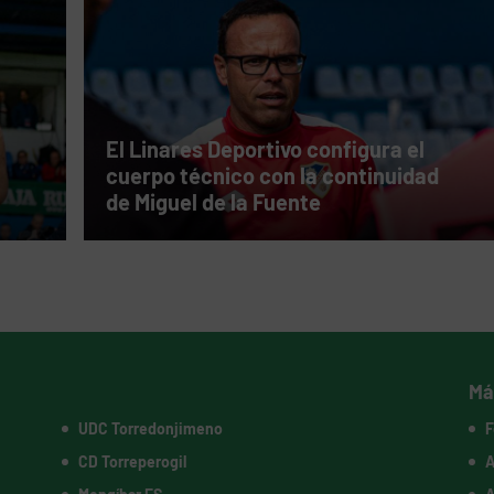
El Linares Deportivo configura el
cuerpo técnico con la continuidad
de Miguel de la Fuente
Má
UDC Torredonjimeno
F
CD Torreperogil
A