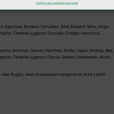
Política de cookies
Aviso Legal
to, Espinosa, Borland, González, Ariel, Edward, Niño, Jorge
amacho. También jugaron: Gonzalo, Crespo, Mendoza,
cerra, Antúnez, García, Martínez, Rivilla, López, Andreu, Bas,
y Rascón. También jugaron: García, Gómez, Domenech, Alcón,
 Jaén Rugby, veían la expulsión temporal en el 45 y el 60