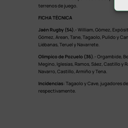
terrenos de juego.
FICHA TÉCNICA
Jaén Rugby (54)
.- William, Gómez, Expósi
Gómez, Arean, Tane, Tagaolo, Pulido y C
Liébanas, Teruel y Navarrete.
Olímpico de Pozuelo (36)
.- Orgambide, Be
Megino, Iglesias, Ramos, Sáez, Castillo 
Navarro, Castillo, Armiño y Tena.
Incidencias
: Tagaolo y Cave, jugadores de
respectivamente.