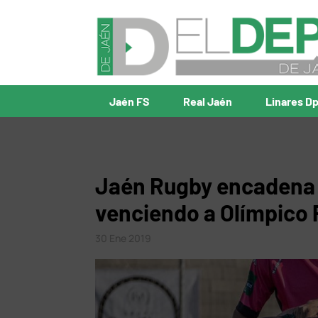
Jaén FS
Real Jaén
Linares D
Jaén Rugby encadena s
venciendo a Olímpico 
30 Ene 2019