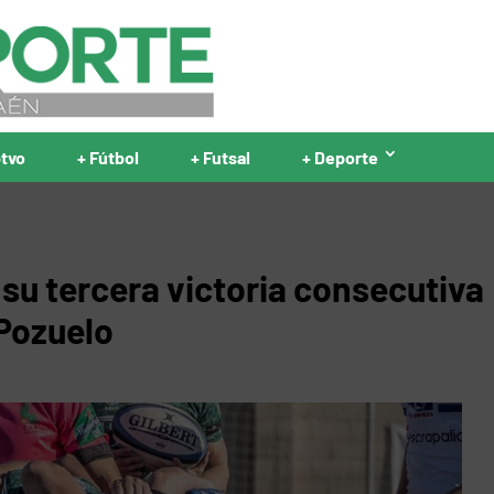
ptvo
+ Fútbol
+ Futsal
+ Deporte
u tercera victoria consecutiva
Pozuelo