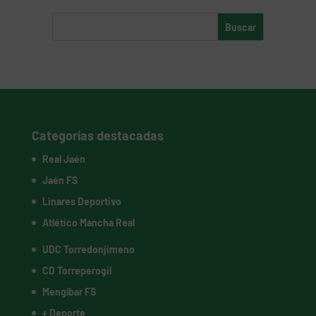
Categorías destacadas
Real Jaén
Jaén FS
Linares Deportivo
Atlético Mancha Real
UDC Torredonjimeno
CD Torreperogil
Mengíbar FS
+ Deporte