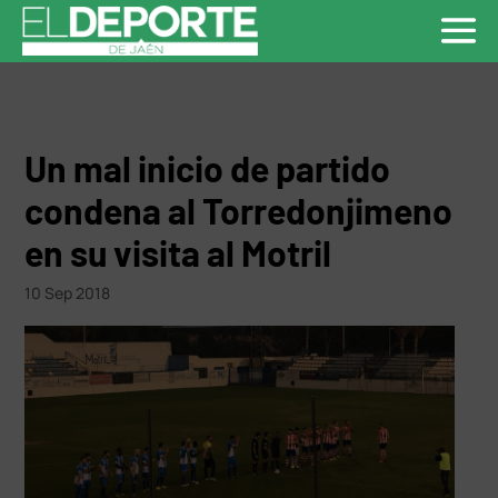
Un mal inicio de partido
condena al Torredonjimeno
en su visita al Motril
10 Sep 2018