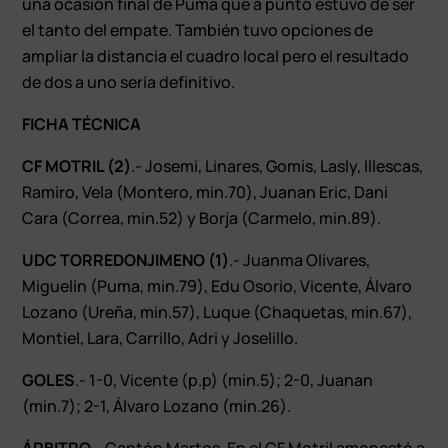
una ocasión final de Puma que a punto estuvo de ser
el tanto del empate. También tuvo opciones de
ampliar la distancia el cuadro local pero el resultado
de dos a uno sería definitivo.
FICHA TÉCNICA
CF MOTRIL (2)
.- Josemi, Linares, Gomis, Lasly, Illescas,
Ramiro, Vela (Montero, min.70), Juanan Eric, Dani
Cara (Correa, min.52) y Borja (Carmelo, min.89).
UDC TORREDONJIMENO (1)
.- Juanma Olivares,
Miguelín (Puma, min.79), Edu Osorio, Vicente, Álvaro
Lozano (Ureña, min.57), Luque (Chaquetas, min.67),
Montiel, Lara, Carrillo, Adri y Joselillo.
GOLES
.- 1-0, Vicente (p.p) (min.5); 2-0, Juanan
(min.7); 2-1, Álvaro Lozano (min.26).
ÁRBITRO
.- Cantón Martos. En el CF Motril amonestó a