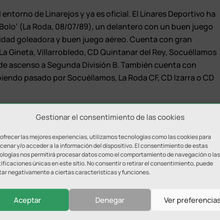
 entorno de Linarejos y ya es oficial. El Linares Deportivo ha
 Bolo’ (La Roda, 08/07/89), un delantero con un buen juego
cidad goleadora y buen juego aéreo. Cuenta con gran
 La Gineta, Villarrobledo, CD Quintanar del Rey, Socuéllamos
f de ascenso a Segunda División B. También cuenta con
abiendo pasado por Socuéllamos, La Roda CF, CD Izarra o CD
ntualizó en la rueda de prensa previa al último partido que
Gestionar el consentimiento de las cookies
los dos jugadores que en esa posición desempeñaban su
tanto, la incorporación de Javi Bolo viene a completar el
 ofrecer las mejores experiencias, utilizamos tecnologías como las cookies para
enar y/o acceder a la información del dispositivo. El consentimiento de estas
rada 2018-19.
ologías nos permitirá procesar datos como el comportamiento de navegación o las
ificaciones únicas en este sitio. No consentir o retirar el consentimiento, puede
tar negativamente a ciertas características y funciones.
Aceptar
Denegar
Ver preferencia