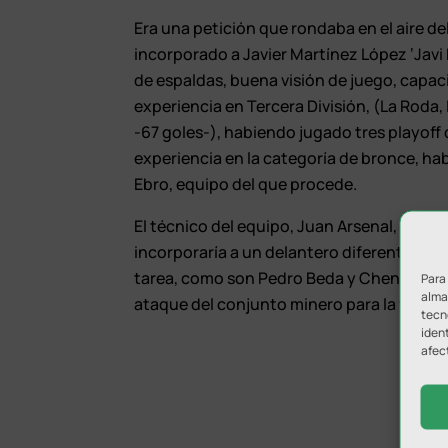
Era una petición que rondaba en el aire del
incorporado a Javier Martínez López ‘Javi
de espaldas, buena visión de juego, capa
experiencia en Tercera División, (La Roda,
-67 goles-), habiendo jugado tres playof
experiencia en la categoría de bronce, h
Ebro, equipo del que procede.
El técnico del equipo, Juan Arsenal, ya pu
incorporaría a un delantero diferente a 
tarea, como son Pedro Beda y Chendo. Por 
Para
almac
ataque del conjunto minero para la tempo
tecn
ident
afec