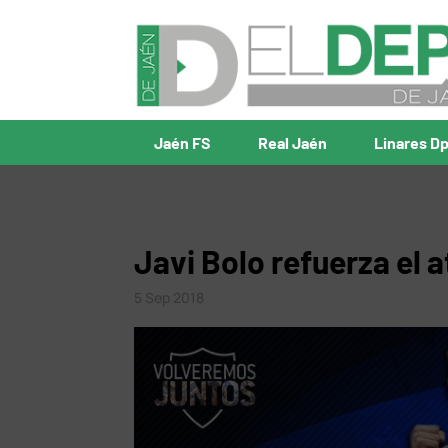
Jaén FS
Real Jaén
Linares D
Javi Bolo refuerza el 
5 Sep 2018