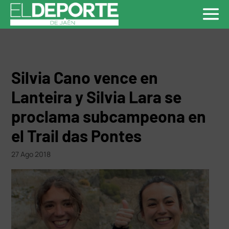
Silvia Cano vence en
Lanteira y Silvia Lara se
proclama subcampeona en
el Trail das Pontes
27 Ago 2018