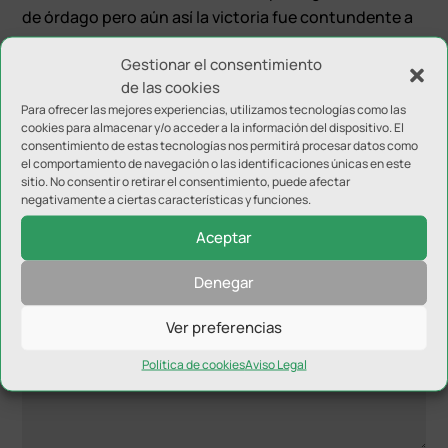
de órdago pero aún así la victoria fue contundente a
favor del Jaén FS.
Gestionar el consentimiento
de las cookies
Para ofrecer las mejores experiencias, utilizamos tecnologías como las
cookies para almacenar y/o acceder a la información del dispositivo. El
consentimiento de estas tecnologías nos permitirá procesar datos como
el comportamiento de navegación o las identificaciones únicas en este
sitio. No consentir o retirar el consentimiento, puede afectar
Enviar comentario
negativamente a ciertas características y funciones.
Tu dirección de correo electrónico no será publicada.
Los
Aceptar
campos obligatorios están marcados con
*
Denegar
Ver preferencias
Política de cookies
Aviso Legal