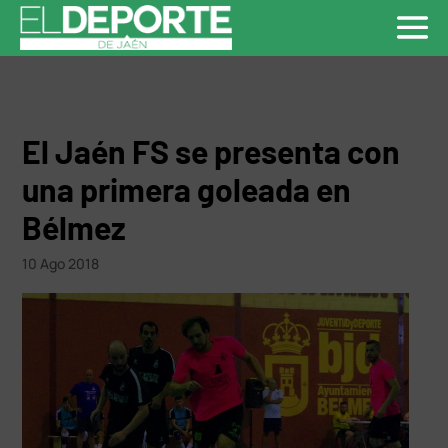
El Jaén FS se presenta con
una primera goleada en
Bélmez
10 Ago 2018