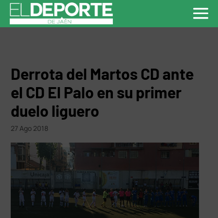
Derrota del Martos CD ante
el CD El Palo en su primer
duelo liguero
27 Ago 2018