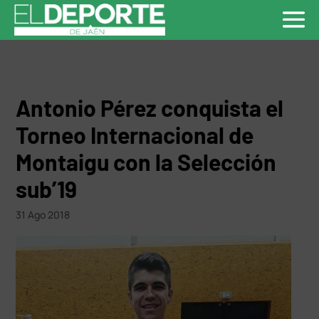
Antonio Pérez conquista el
Torneo Internacional de
Montaigu con la Selección
sub’19
31 Ago 2018