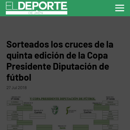
Sorteados los cruces de la
quinta edición de la Copa
Presidente Diputación de
fútbol
27 Jul 2018