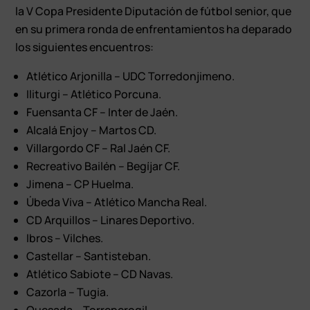
la V Copa Presidente Diputación de fútbol senior, que
en su primera ronda de enfrentamientos ha deparado
los siguientes encuentros:
Atlético Arjonilla – UDC Torredonjimeno.
Iliturgi – Atlético Porcuna.
Fuensanta CF – Inter de Jaén.
Alcalá Enjoy – Martos CD.
Villargordo CF – Ral Jaén CF.
Recreativo Bailén – Begíjar CF.
Jimena – CP Huelma.
Úbeda Viva – Atlético Mancha Real.
CD Arquillos – Linares Deportivo.
Ibros – Vilches.
Castellar – Santisteban.
Atlético Sabiote – CD Navas.
Cazorla – Tugia.
Quesada – Torreperogil.