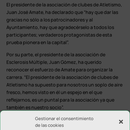
El presidente de la asociación de clubes de Atletismo,
Juan José Amate, ha declarado que “hay que dar las
gracias no sólo a los patrocinadores y al
Ayuntamiento, hay que agradecérselo a todos los
participantes; verdaderos protagonistas de esta
prueba pionera en la capital”.
Por su parte, el presidente de la asociación de
Esclerosis Múltiple, Juan Gómez, ha querido
reconocer el esfuerzo de Amate para organizar la
carrera. “El presidente de la asociación de clubes de
Atletismo ha supuesto para nosotros un soplo de aire
fresco, hemos visto en él un espejo en el que
reflejarnos, es un puntal para la asociación ya que
también es nuestro socio”.
Gestionar el consentimiento
de las cookies