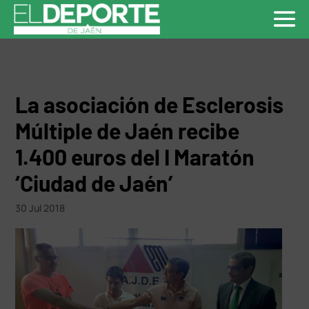
La asociación de Esclerosis
Múltiple de Jaén recibe
1.400 euros del I Maratón
‘Ciudad de Jaén’
30 Jul 2018