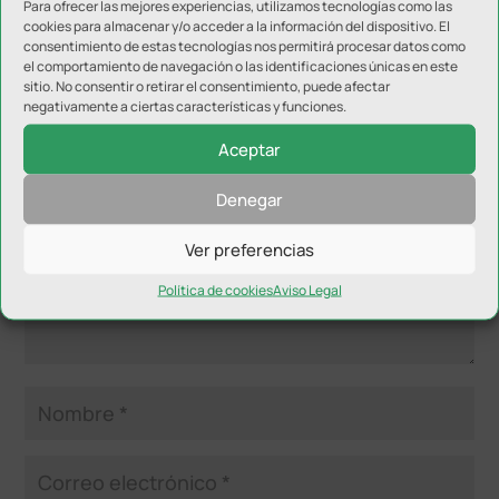
Para ofrecer las mejores experiencias, utilizamos tecnologías como las
cookies para almacenar y/o acceder a la información del dispositivo. El
consentimiento de estas tecnologías nos permitirá procesar datos como
el comportamiento de navegación o las identificaciones únicas en este
Enviar comentario
sitio. No consentir o retirar el consentimiento, puede afectar
negativamente a ciertas características y funciones.
Tu dirección de correo electrónico no será publicada.
Los
Aceptar
campos obligatorios están marcados con
*
Denegar
Ver preferencias
Política de cookies
Aviso Legal