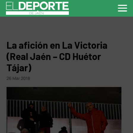
La afición en La Victoria
(Real Jaén – CD Huétor
Tájar)
26 Mar 2018