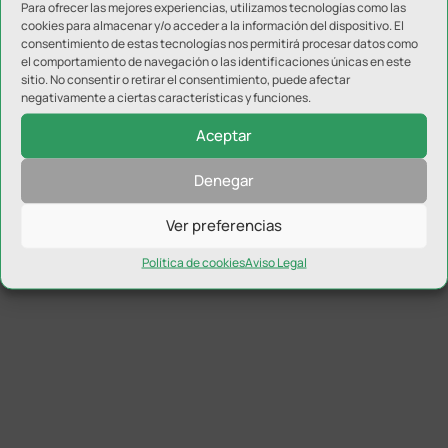
Para ofrecer las mejores experiencias, utilizamos tecnologías como las
cookies para almacenar y/o acceder a la información del dispositivo. El
consentimiento de estas tecnologías nos permitirá procesar datos como
el comportamiento de navegación o las identificaciones únicas en este
sitio. No consentir o retirar el consentimiento, puede afectar
negativamente a ciertas características y funciones.
El Real Jaén avanza en su puesta a punto con un
triunfo en Martos
Aceptar
Denegar
Ver preferencias
Política de cookies
Aviso Legal