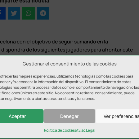
mparte esta noticia
arcelona con el objetivo de seguir sumando en la
z, dispondrá de los siguientes jugadores para afrontar este
Imanol, Víctor Montes, Boyis, Wendell, Carlitos, Dani Martín
Gestionar el consentimiento de las cookies
a y Alan Brandi. Se quedan fuera de la lista Mauricio y
 ofrecer las mejores experiencias, utilizamos tecnologías como las cookies para
enar y/o acceder a la información del dispositivo. El consentimiento de estas
ologías nos permitirá procesar datos como el comportamiento de navegación o las
ificaciones únicas en este sitio. No consentir o retirar el consentimiento, puede
tar negativamente a ciertas características y funciones.
Aceptar
Denegar
Ver preferencia
Política de cookies
Aviso Legal
ada.
Los campos obligatorios están marcados con
*