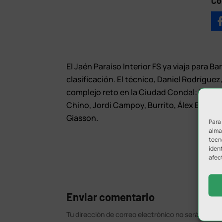
Co
El Jaén Paraíso Interior FS ya viaja para B
clasificación. El técnico, Daniel Rodrígue
complejo reto en la Ciudad Condal: Dídac, 
Chino, Jordi Campoy, Burrito, Álex Bingyob
Giasson.
Para
almac
tecn
ident
afec
Enviar comentario
Tu dirección de correo electrónico no será public