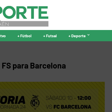
ptvo
+ Fútbol
+ Futsal
+ Deporte
 FS para Barcelona