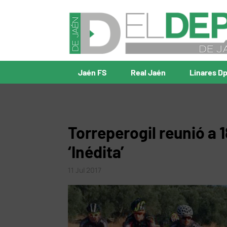
Jaén FS
Real Jaén
Linares D
Torreperogil reunió a 1
‘Inédita’
11 Jul 2017