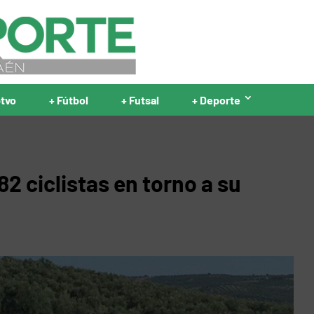
ptvo
+ Fútbol
+ Futsal
+ Deporte
82 ciclistas en torno a su