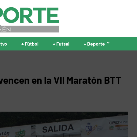
ptvo
+ Fútbol
+ Futsal
+ Deporte
vencen en la VII Maratón BTT