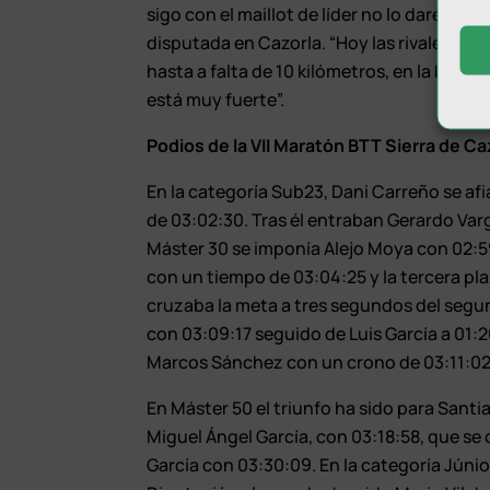
sigo con el maillot de líder no lo daré por 
disputada en Cazorla. “Hoy las rivales no 
hasta a falta de 10 kilómetros, en la baja
está muy fuerte”.
Podios de la VII Maratón BTT Sierra de Ca
En la categoría Sub23, Dani Carreño se afi
de 03:02:30. Tras él entraban Gerardo Va
Máster 30 se imponía Alejo Moya con 02:5
con un tiempo de 03:04:25 y la tercera pl
cruzaba la meta a tres segundos del segu
con 03:09:17 seguido de Luis García a 01:2
Marcos Sánchez con un crono de 03:11:02
En Máster 50 el triunfo ha sido para San
Miguel Ángel García, con 03:18:58, que se 
García con 03:30:09. En la categoría Júnio