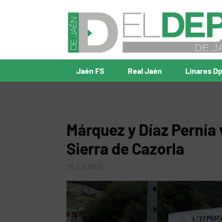
Jaén FS
Real Jaén
Linares D
Márquez y Díaz Pernía 
Sierra de Cazorla
13 Jun 2016