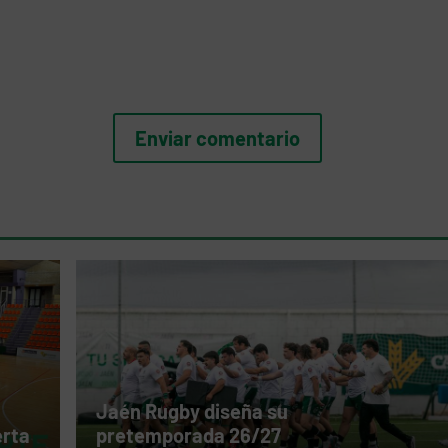
Jaén Rugby diseña su
erta
pretemporada 26/27