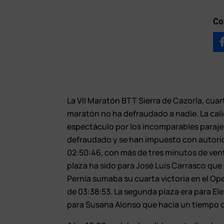
Co
La VII Maratón BTT Sierra de Cazorla, cua
maratón no ha defraudado a nadie. La calid
espectáculo por los incomparables parajes
defraudado y se han impuesto con autorid
02:50:46, con más de tres minutos de ven
plaza ha sido para José Luis Carrasco que
Pernía sumaba su cuarta victoria en el Op
de 03:38:53. La segunda plaza era para Elen
para Susana Alonso que hacía un tiempo 