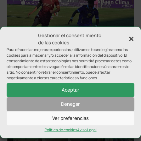
Gestionar el consentimiento
El Córdoba se lleva el Trofeo del Olivo ante el Real
de las cookies
Jaén
Para ofrecer las mejores experiencias, utilizamos tecnologías como las
cookies para almacenar y/o acceder a la información del dispositivo. El
consentimiento de estas tecnologías nos permitirá procesar datos como
el comportamiento de navegación o las identificaciones únicas en este
sitio. No consentir o retirar el consentimiento, puede afectar
negativamente a ciertas características y funciones.
Aceptar
Denegar
Ver preferencias
Política de cookies
Aviso Legal
Álvaro Merelo, nuevo nutricionista del Real Jaén