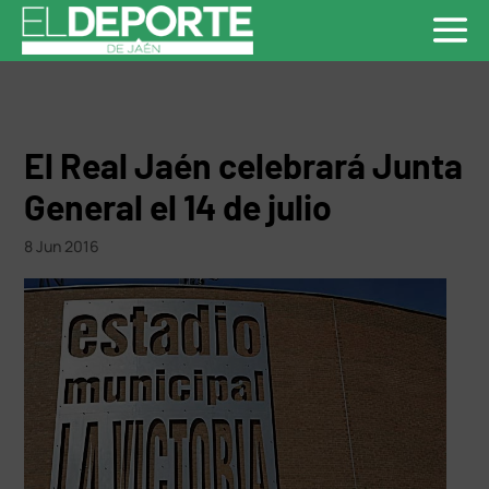
El Real Jaén celebrará Junta
General el 14 de julio
8 Jun 2016