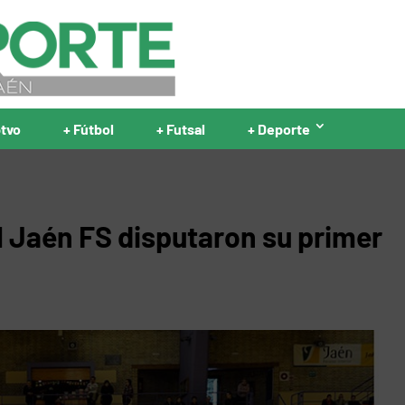
ptvo
+ Fútbol
+ Futsal
+ Deporte
l Jaén FS disputaron su primer