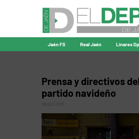
Jaén FS
Real Jaén
Linares D
Prensa y directivos de
partido navideño
28 Dic 2015