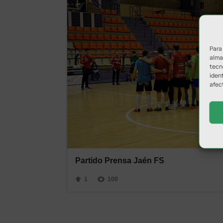
Para
almac
tecn
ident
afec