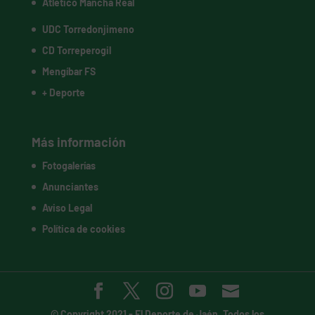
Atlético Mancha Real
UDC Torredonjimeno
CD Torreperogil
Mengíbar FS
+ Deporte
Más información
Fotogalerías
Anunciantes
Aviso Legal
Política de cookies
© Copyright 2021 -
El Deporte de Jaén
. Todos los