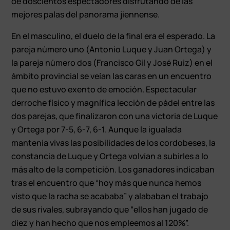
de doscientos espectadores disfrutando de las
mejores palas del panorama jiennense.
En el masculino, el duelo de la final era el esperado. La
pareja número uno (Antonio Luque y Juan Ortega) y
la pareja número dos (Francisco Gil y José Ruiz) en el
ámbito provincial se veían las caras en un encuentro
que no estuvo exento de emoción. Espectacular
derroche físico y magnífica lección de pádel entre las
dos parejas, que finalizaron con una victoria de Luque
y Ortega por 7-5, 6-7, 6-1. Aunque la igualada
mantenía vivas las posibilidades de los cordobeses, la
constancia de Luque y Ortega volvían a subirles a lo
más alto de la competición. Los ganadores indicaban
tras el encuentro que “hoy más que nunca hemos
visto que la racha se acababa” y alababan el trabajo
de sus rivales, subrayando que “ellos han jugado de
diez y han hecho que nos empleemos al 120%”.