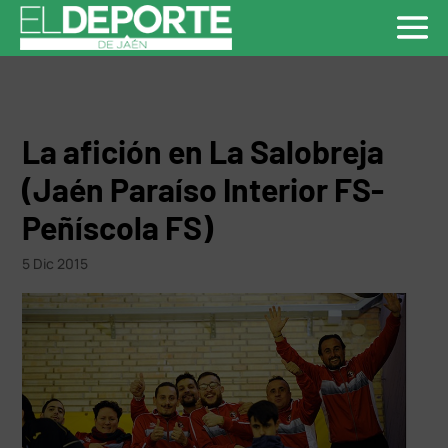
La afición en La Salobreja
(Jaén Paraíso Interior FS-
Peñíscola FS)
5 Dic 2015