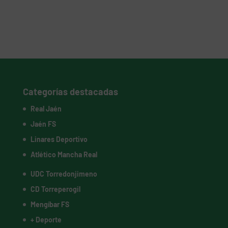
Categorías destacadas
Real Jaén
Jaén FS
Linares Deportivo
Atlético Mancha Real
UDC Torredonjimeno
CD Torreperogil
Mengíbar FS
+ Deporte