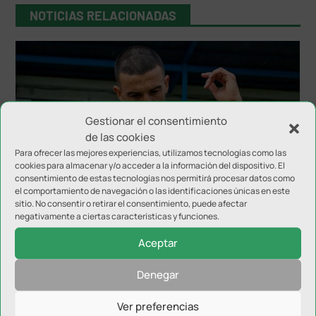
NOTICIAS RELACIONADAS
Gestionar el consentimiento
de las cookies
Para ofrecer las mejores experiencias, utilizamos tecnologías como las
cookies para almacenar y/o acceder a la información del dispositivo. El
Hugo Díaz anuncia su retirada
consentimiento de estas tecnologías nos permitirá procesar datos como
el comportamiento de navegación o las identificaciones únicas en este
sitio. No consentir o retirar el consentimiento, puede afectar
negativamente a ciertas características y funciones.
Aceptar
Denegar
Ver preferencias