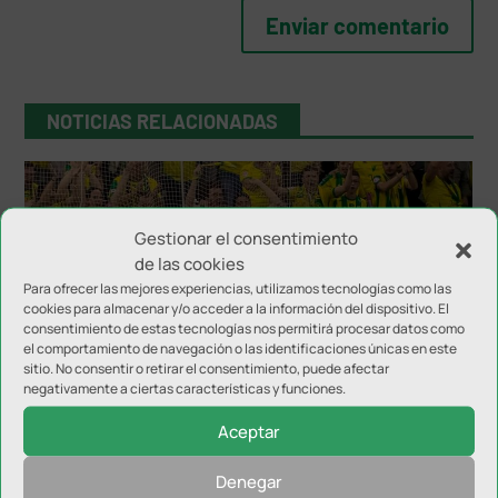
NOTICIAS RELACIONADAS
Gestionar el consentimiento
de las cookies
Para ofrecer las mejores experiencias, utilizamos tecnologías como las
cookies para almacenar y/o acceder a la información del dispositivo. El
consentimiento de estas tecnologías nos permitirá procesar datos como
el comportamiento de navegación o las identificaciones únicas en este
Inter JP Financial disputará el Trofeo del Olivo
sitio. No consentir o retirar el consentimiento, puede afectar
negativamente a ciertas características y funciones.
Aceptar
Denegar