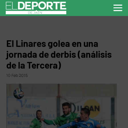
El Linares golea en una
jornada de derbis (análisis
de la Tercera)
10 Feb 2015