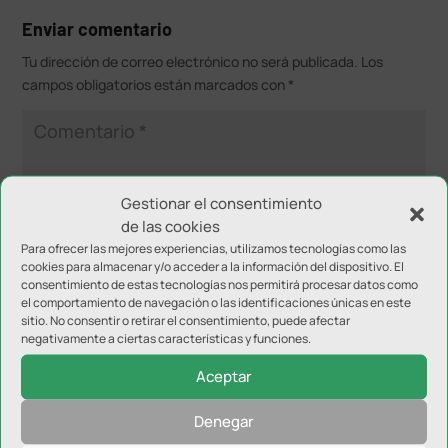
Enviar comentario
Tu dirección de correo electrónico no será publicada.
Los
campos obligatorios están marcados con
*
Gestionar el consentimiento
de las cookies
Para ofrecer las mejores experiencias, utilizamos tecnologías como las
cookies para almacenar y/o acceder a la información del dispositivo. El
consentimiento de estas tecnologías nos permitirá procesar datos como
el comportamiento de navegación o las identificaciones únicas en este
sitio. No consentir o retirar el consentimiento, puede afectar
negativamente a ciertas características y funciones.
Aceptar
Denegar