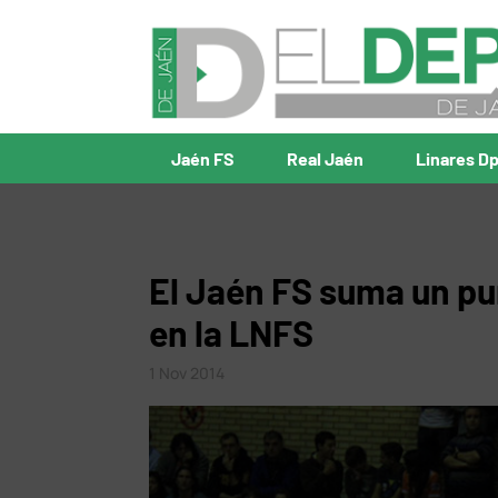
Jaén FS
Real Jaén
Linares D
El Jaén FS suma un pu
en la LNFS
1 Nov 2014