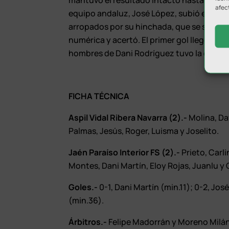
mantuvo el resultado intacto hasta pasado
afec
equipo andaluz, José López, subió el 0-2
arropados por su hinchada, que se saldó en
numérica y acertó. El primer gol llegó de 
hombres de Dani Rodríguez tuvo la oportuni
FICHA TÉCNICA
Aspil Vidal Ribera Navarra (2).-
Molina, Da
Palmas, Jesús, Roger, Luisma y Joselito.
Jaén Paraíso Interior FS (2).-
Prieto, Carl
Montes, Dani Martín, Eloy Rojas, Juanlu 
Goles.-
0-1, Dani Martín (min.11); 0-2, Jos
(min.36).
Árbitros.-
Felipe Madorrán y Moreno Milán.