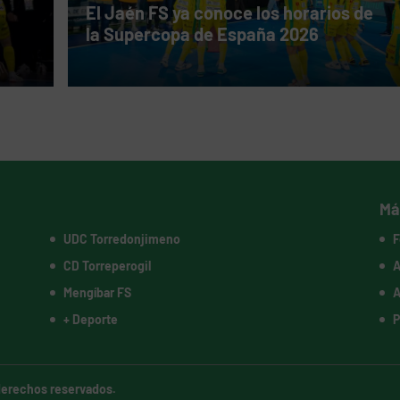
El Jaén FS ya conoce los horarios de
la Supercopa de España 2026
Má
UDC Torredonjimeno
F
CD Torreperogil
A
Mengíbar FS
A
+ Deporte
P
 derechos reservados.