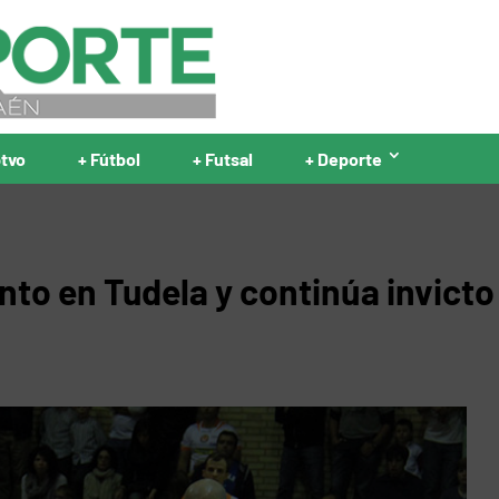
ptvo
+ Fútbol
+ Futsal
+ Deporte
nto en Tudela y continúa invicto