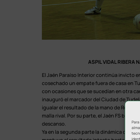
ASPIL VIDAL RIBERA 
El Jaén Paraíso Interior continúa invicto 
cosechado un empate fuera de casa en Tu
con ocasiones que se sucedían en otra can
inauguró el marcador del Ciudad de Tudela
igualar el resultado de la mano de Roger, J
malla rival. Por su parte, el Jaén FS buscab
Para
descanso.
almac
Ya en la segunda parte la dinámica del en
tecn
ident