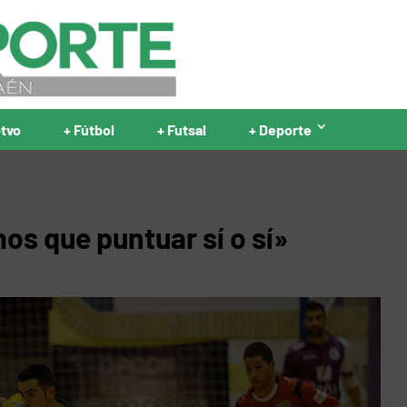
ptvo
+ Fútbol
+ Futsal
+ Deporte
os que puntuar sí o sí»