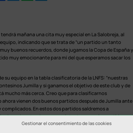
o, tendrá mañana una cita muy especial en La Salobreja, al
x equipo, indicando que se trata de “un partido un tanto
go muy buenos recuerdos, donde jugamos la Copa de España 
partido muy emocionante para mí del que esperamos sacar los
 su equipo en la tabla clasificatoria de la LNFS: “nuestras
ntesinos Jumilla y si ganamos el objetivo de este club y de
está mucho más cerca. Creo que para clasificarnos
ro ahora vienen dos buenos partidos después de Jumilla ante
y complicados. En estos dos partidos saldremos a
si cabe y si no, tendremos que intentar ganar los partidos
Gestionar el consentimiento de las cookies
untuar sí o sí”.