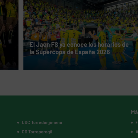
El Jaén FS ya conoce los horarios de
la Supercopa de España 2026
Má
UDC Torredonjimeno
F
CD Torreperogil
A