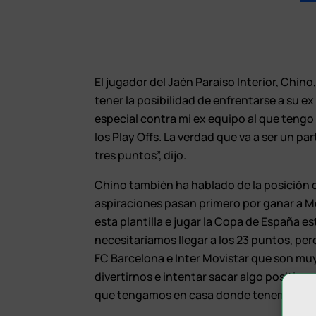
El jugador del Jaén Paraíso Interior, Chin
tener la posibilidad de enfrentarse a su e
especial contra mi ex equipo al que ten
los Play Offs. La verdad que va a ser un 
tres puntos”, dijo.
Chino también ha hablado de la posición de
aspiraciones pasan primero por ganar a Mo
esta plantilla e jugar la Copa de España 
necesitaríamos llegar a los 23 puntos, pe
FC Barcelona e Inter Movistar que son mu
divertirnos e intentar sacar algo positivo 
que tengamos en casa donde tenemos que p