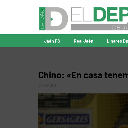
Jaén FS
Real Jaén
Linares D
Chino: «En casa tenem
6 Nov 2014