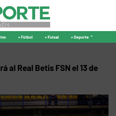
ptvo
+ Fútbol
+ Futsal
+ Deporte
á al Real Betis FSN el 13 de