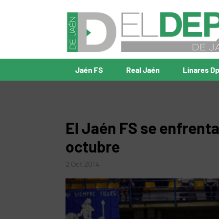
Jaén FS
Real Jaén
Linares D
El Jaén FS se enfrentar
octubre
2 Oct 2014