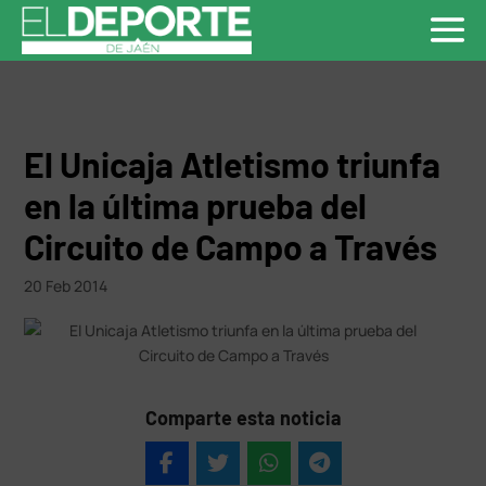
El Unicaja Atletismo triunfa
en la última prueba del
Circuito de Campo a Través
20 Feb 2014
Comparte esta noticia