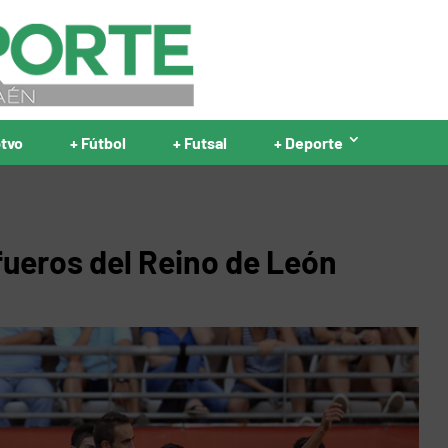
ptvo
+ Fútbol
+ Futsal
+ Deporte
fueros del Reino de León