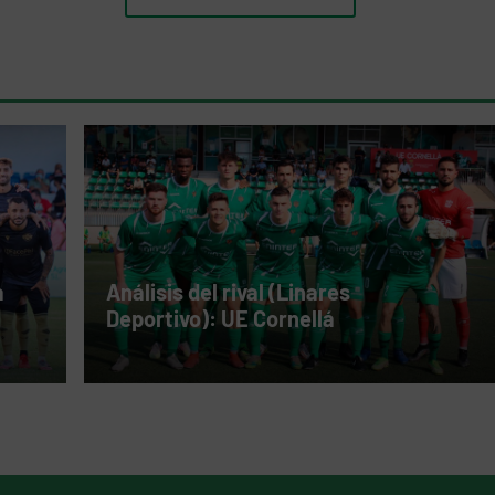
a
Análisis del rival (Linares
Deportivo): UE Cornellá