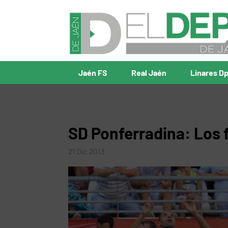
Jaén FS
Real Jaén
Linares D
SD Ponferradina: Los 
21 Dic 2013