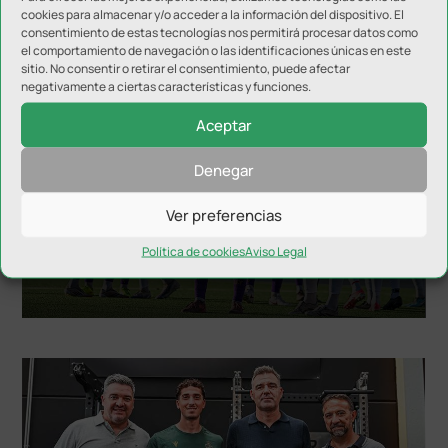
cookies para almacenar y/o acceder a la información del dispositivo. El
NOTICIAS RELACIONADAS
consentimiento de estas tecnologías nos permitirá procesar datos como
el comportamiento de navegación o las identificaciones únicas en este
sitio. No consentir o retirar el consentimiento, puede afectar
negativamente a ciertas características y funciones.
Aceptar
Denegar
Ver preferencias
El Real Jaén avanza en su puesta a punto con un
Política de cookies
Aviso Legal
triunfo en Martos