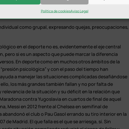
 los integrantes del equipo, jugadores y cuerpo técnico,
Política de cookies
Aviso Legal
 la cohesión como equipo de personas.
dividual como grupal, expresando quejas, preocupaciones,
ológico en el deporte no es, evidentemente el eje central
n, pero si es un aspecto que puede marcar la diferencia
dversos. En deporte como en muchos otros ámbitos de la
a “presión psicológica” y con el paso del tiempo han
s ayuda a manejar las situaciones complicadas desafiándose
ello, los más grandes también fallan y no por falta de
 relevancia de la situación y su déficit en la relación que
e Maradona contra Yugoslavia en cuartos de final de aquel
na, Messi en 2012 frente al Chelsea en semifinal de
bandonó el club o Pau Gasol errando su tiro interior en la
7 de Madrid. El que falla es el que se arriesga, sí. Sin