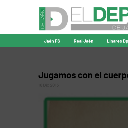
Jaén FS
Real Jaén
Linares D
Jugamos con el cuerp
18 Dic 2013