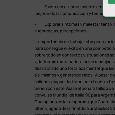
– Favorecer el conocimiento entre todos
mejorando la comunicación y fomentando
– Explorar síntomas y malestar tanto in
sugerencias, percepciones.
La importancia de trabajar el aspecto psic
para conseguir el éxito en una competició
sobre todo en contextos y situaciones a
vida, los extraordinarios suelen manejar l
desarrollado una fortaleza mental que le
a sí mismos y generando retos. A pesar de 
calidad o capacidad si no por el contexto y
tienen con este.Véase el penalti fallido d
convulso Mundial de Italia 90 para Argenti
Champions en la temporada que Guardiola a
última jugada de la final del Eurobasket 200