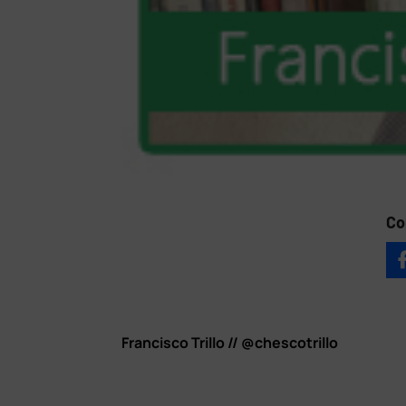
Co
Francisco Trillo // @chescotrillo