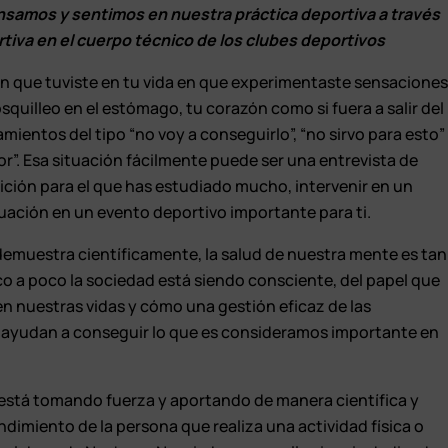
nsamos y sentimos en nuestra práctica deportiva a través
ortiva en el cuerpo técnico de los clubes deportivos
n que tuviste en tu vida en que experimentaste sensacione
quilleo en el estómago, tu corazón como si fuera a salir del
ientos del tipo “no voy a conseguirlo”, “no sirvo para esto”
”. Esa situación fácilmente puede ser una entrevista de
ición para el que has estudiado mucho, intervenir en un
uación en un evento deportivo importante para ti.
emuestra científicamente, la salud de nuestra mente es tan
o a poco la sociedad está siendo consciente, del papel que
en nuestras vidas y cómo una gestión eficaz de las
s ayudan a conseguir lo que es consideramos importante en
 está tomando fuerza y aportando de manera científica y
dimiento de la persona que realiza una actividad física o