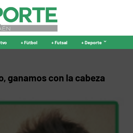
ptvo
+ Fútbol
+ Futsal
+ Deporte
o, ganamos con la cabeza