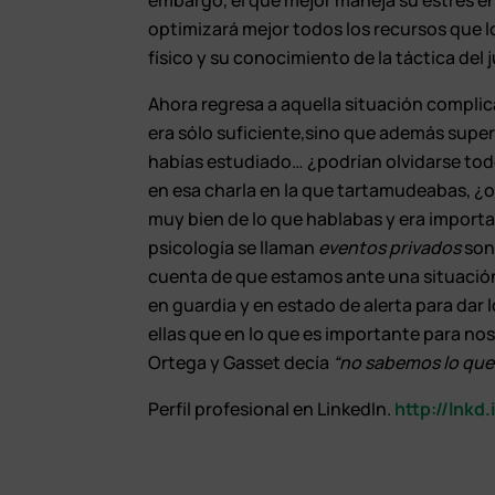
embargo, el que mejor maneja su estrés en 
optimizará mejor todos los recursos que l
físico y su conocimiento de la táctica del 
Ahora regresa a aquella situación complic
era sólo suficiente,sino que además super
habías estudiado… ¿podrían olvidarse todo
en esa charla en la que tartamudeabas, ¿
muy bien de lo que hablabas y era importa
psicología se llaman
eventos privados
son
cuenta de que estamos ante una situació
en guardia y en estado de alerta para dar
ellas que en lo que es importante para no
Ortega y Gasset decía
“no sabemos lo que 
Perfil profesional en LinkedIn.
http://lnkd