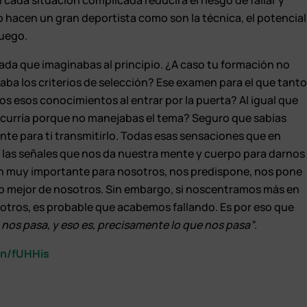
cada situación complicada reducirá el riesgo de fallar y
o hacen un gran deportista como son la técnica, el potencial
juego.
ada que imaginabas al principio. ¿A caso tu formación no
aba los criterios de selección? Ese examen para el que tant
s esos conocimientos al entrar por la puerta? Al igual que
ocurría porque no manejabas el tema? Seguro que sabías
nte para ti transmitirlo. Todas esas sensaciones que en
 las señales que nos da nuestra mente y cuerpo para darnos
n muy importante para nosotros, nos predispone, nos pone
 lo mejor de nosotros. Sin embargo, si noscentramos más en
sotros, es probable que acabemos fallando. Es por eso que
nos pasa, y eso es, precisamente lo que nos pasa”
.
.in/fUHHis