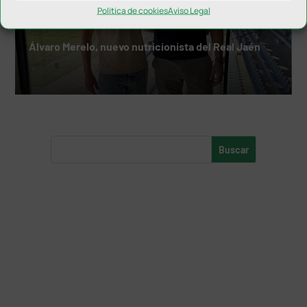
Política de cookies
Aviso Legal
Álvaro Merelo, nuevo nutricionista del Real Jaén