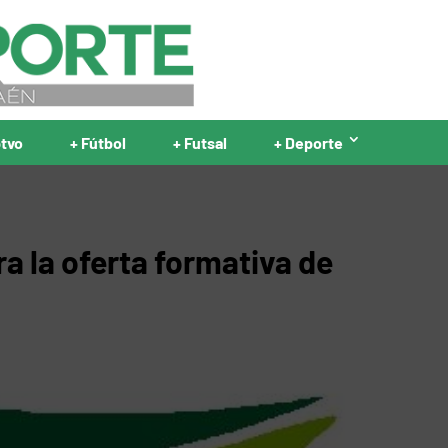
ptvo
+ Fútbol
+ Futsal
+ Deporte
ra la oferta formativa de