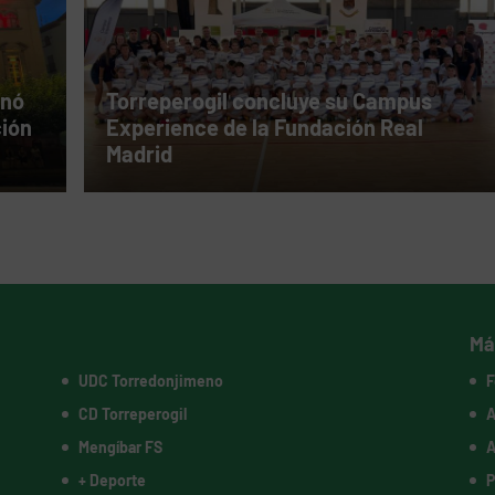
inó
Torreperogil concluye su Campus
ción
Experience de la Fundación Real
Madrid
Má
UDC Torredonjimeno
F
CD Torreperogil
A
Mengíbar FS
A
+ Deporte
P