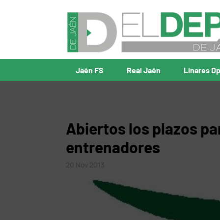
Jaén FS
Real Jaén
Linares D
Abiertos los plazos pa
entrenadores
20 Nov 2013