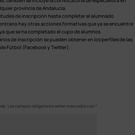
ás, también se incluye la convocatoria de especialista en
lquier provincia de Andalucía.
citudes de inscripción hasta completar el alumnado
l contrario hay otras acciones formativas que ya se encuentra
 ya que se ha completado el cupo de alumnos.
arios de inscripción se pueden obtener en los perfiles de las
 de Fútbol (Facebook y Twitter).
ada.
Los campos obligatorios están marcados con
*