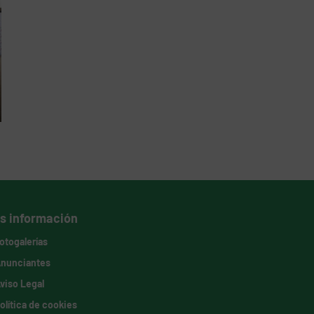
s información
otogalerías
nunciantes
viso Legal
olítica de cookies