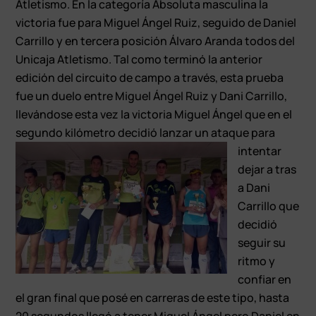
Atletismo. En la categoría Absoluta masculina la
victoria fue para Miguel Ángel Ruiz, seguido de Daniel
Carrillo y en tercera posición Álvaro Aranda todos del
Unicaja Atletismo. Tal como terminó la anterior
edición del circuito de campo a través, esta prueba
fue un duelo entre Miguel Ángel Ruiz y Dani Carrillo,
llevándose esta vez la victoria Miguel Ángel que en el
segundo kilómet
ro decidió lanzar un ataque para
intentar
dejar a tras
a Dani
Carrillo que
decidió
seguir su
ritmo y
confiar en
el gran final que posé en carreras de este tipo, hasta
20 segundos llegó a tener Miguel Ángel pero Daniel en