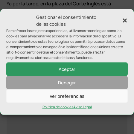
Ya por la tarde, en la plaza del Corte Inglés está
previsto que los niños de las escuelas de atletismo del
Gestionar el consentimiento
club, realicen actividades con Mario Pestano
de las cookies
finalizando la jornada con firma de autógrafos y
Para ofrecer las mejores experiencias, utilizamos tecnologías como las
sesión fotográfica con él.
cookies para almacenar y/o acceder a la información del dispositivo. El
consentimiento de estas tecnologías nos permitirá procesar datos como
el comportamiento de navegación o las identificaciones únicas en este
sitio. No consentir o retirar el consentimiento, puede afectar
negativamente a ciertas características y funciones.
Aceptar
Enviar comentario
Denegar
Tu dirección de correo electrónico no será publicada.
Los
Ver preferencias
campos obligatorios están marcados con
*
Política de cookies
Aviso Legal